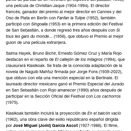
una película de Christian-Jaque (1904-1994). El director
francés, ganador del premio al mejor director en Cannes y del
Oso de Plata en Berlín con
Fanfan la Tulipe
(1952), también
participó con
Singoalla
(1953) en la primera edición del Festival
de San Sebastián, a donde regresó tres años después con
Si
tous les gars du monde...
(1956), que obtuvo el Premio al mejor
guion de una película extranjera.
Salma Hayek, Bruno Bichir, Ernesto Gómez Cruz y María Rojo
destacan en el reparto de
El callejón de los milagros
(1994), que
clausurará Klasikoak. Se trata de la conocida adaptación de la
novela de Naguib Mahfuz firmada por Jorge Fons (1939-2022),
que obtuvo con ella una mención especial en la Berlinale. El
laureado director mexicano ganó el Premio Especial del Jurado
en San Sebastián con
Rojo amanecer
(1990) años después de
participar en la Sección Oficial del Festival con
Los cachorros
(1975).
Klasikoak también incluirá la proyección de
En el balcón vacío
(1962), una obra clave del exilio republicano español dirigida
por
José Miguel (Jomi) García Ascot
(1927-1986). El filme,