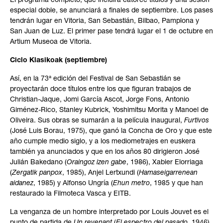
El programa completo, que incluirá catorce títulos y una sesión
especial doble, se anunciará a finales de septiembre. Los pases
tendrán lugar en Vitoria, San Sebastián, Bilbao, Pamplona y
San Juan de Luz. El primer pase tendrá lugar el 1 de octubre en
Artium Museoa de Vitoria.
Ciclo Klasikoak (septiembre)
Así, en la 73ª edición del Festival de San Sebastián se
proyectarán doce títulos entre los que figuran trabajos de
Christian-Jaque, Jomi García Ascot, Jorge Fons, Antonio
Giménez-Rico, Stanley Kubrick, Yoshimitsu Morita y Manoel de
Oliveira. Sus obras se sumarán a la película inaugural,
Furtivos
(José Luis Borau, 1975), que ganó la Concha de Oro y que este
año cumple medio siglo, y a los mediometrajes en euskera
también ya anunciados y que en los años 80 dirigieron José
Julián Bakedano (
Oraingoz izen gabe
, 1986), Xabier Elorriaga
(
Zergatik panpox
, 1985), Anjel Lertxundi (
Hamaseigarrenean
aidanez
, 1985) y Alfonso Ungría (
Ehun metro
, 1985 y que han
restaurado la Filmoteca Vasca y EITB.
La venganza de un hombre interpretado por Louis Jouvet es el
punto de partida de
Un revenant
(
El espectro del pasado
, 1946),