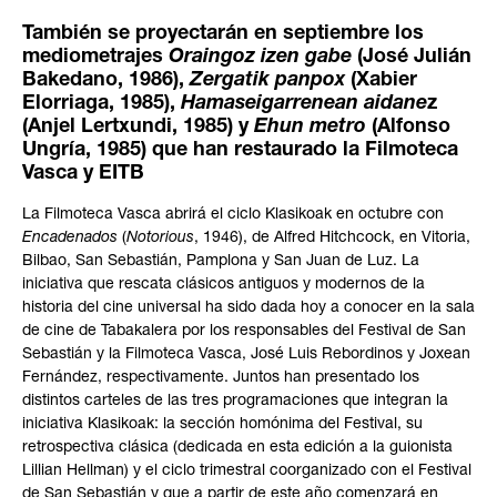
También se proyectarán en septiembre los
mediometrajes
Oraingoz izen gabe
(José Julián
Bakedano, 1986),
Zergatik panpox
(Xabier
Elorriaga, 1985),
Hamaseigarrenean aidane
z
(Anjel Lertxundi, 1985) y
Ehun metro
(Alfonso
Ungría, 1985) que han restaurado la Filmoteca
Vasca y EITB
La Filmoteca Vasca abrirá el ciclo Klasikoak en octubre con
Encadenados
(
Notorious
, 1946), de Alfred Hitchcock, en Vitoria,
Bilbao, San Sebastián, Pamplona y San Juan de Luz. La
iniciativa que rescata clásicos antiguos y modernos de la
historia del cine universal ha sido dada hoy a conocer en la sala
de cine de Tabakalera por los responsables del Festival de San
Sebastián y la Filmoteca Vasca, José Luis Rebordinos y Joxean
Fernández, respectivamente. Juntos han presentado los
distintos carteles de las tres programaciones que integran la
iniciativa Klasikoak: la sección homónima del Festival, su
retrospectiva clásica (dedicada en esta edición a la guionista
Lillian Hellman) y el ciclo trimestral coorganizado con el Festival
de San Sebastián y que a partir de este año comenzará en