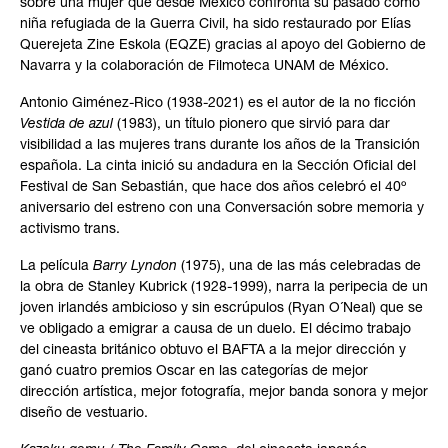
sobre una mujer que desde México confronta su pasado como
niña refugiada de la Guerra Civil, ha sido restaurado por Elías
Querejeta Zine Eskola (EQZE) gracias al apoyo del Gobierno de
Navarra y la colaboración de Filmoteca UNAM de México.
Antonio Giménez-Rico (1938-2021) es el autor de la no ficción
Vestida de azul
(1983), un título pionero que sirvió para dar
visibilidad a las mujeres trans durante los años de la Transición
española. La cinta inició su andadura en la Sección Oficial del
Festival de San Sebastián, que hace dos años celebró el 40º
aniversario del estreno con una Conversación sobre memoria y
activismo trans.
La película
Barry Lyndon
(1975), una de las más celebradas de
la obra de Stanley Kubrick (1928-1999), narra la peripecia de un
joven irlandés ambicioso y sin escrúpulos (Ryan O´Neal) que se
ve obligado a emigrar a causa de un duelo. El décimo trabajo
del cineasta británico obtuvo el BAFTA a la mejor dirección y
ganó cuatro premios Oscar en las categorías de mejor
dirección artística, mejor fotografía, mejor banda sonora y mejor
diseño de vestuario.