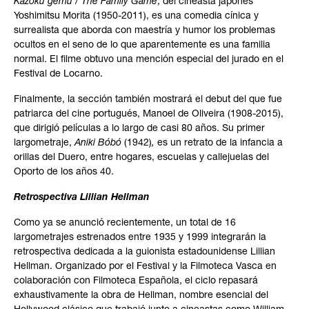
Kazoku gemu
/
The Family Game
, del cineasta japonés
Yoshimitsu Morita (1950-2011), es una comedia cínica y
surrealista que aborda con maestría y humor los problemas
ocultos en el seno de lo que aparentemente es una familia
normal. El filme obtuvo una mención especial del jurado en el
Festival de Locarno.
Finalmente, la sección también mostrará el debut del que fue
patriarca del cine portugués, Manoel de Oliveira (1908-2015),
que dirigió películas a lo largo de casi 80 años. Su primer
largometraje,
Aniki Bóbó
(1942)
,
es un retrato de la infancia a
orillas del Duero, entre hogares, escuelas y callejuelas del
Oporto de los años 40.
Retrospectiva Lillian Hellman
Como ya se anunció recientemente, un total de 16
largometrajes estrenados entre 1935 y 1999 integrarán la
retrospectiva dedicada a la guionista estadounidense Lillian
Hellman. Organizado por el Festival y la Filmoteca Vasca en
colaboración con Filmoteca Española, el ciclo repasará
exhaustivamente la obra de Hellman, nombre esencial del