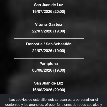
San Juan de Luz
San Juan de Luz
San Juan de Luz
19/07/2026 (20:00)
12/07/2026 (20:30)
19/07/2026 (20:00)
Vitoria-Gasteiz
Vitoria-Gasteiz
Vitoria-Gasteiz
22/07/2026 (19:00)
15/07/2026 (19:00)
22/07/2026 (19:00)
Donostia / San Sebastián
Donostia / San Sebastián
Donostia / San Sebastián
24/07/2026 (19:00)
17/07/2026 (19:00)
24/07/2026 (19:00)
Pamplona
Pamplona
Pamplona
05/08/2026 (19:30)
29/07/2026 (19:30)
05/08/2026 (19:30)
San Juan de Luz
San Juan de Luz
San Juan de Luz
16/08/2026 (20:00)
09/08/2026 (20:30)
16/08/2026 (20:00)
Las cookies de este sitio web se usan para personalizar el
contenido y los anuncios, ofrecer funciones de redes sociales y