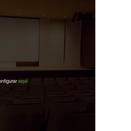
onfigurar
aqui