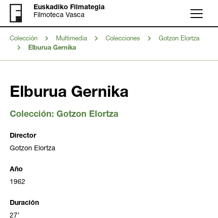
Euskadiko Filmategia
Filmoteca Vasca
Menú
Colección
Multimedia
Colecciones
Gotzon Elortza
Elburua Gernika
Elburua Gernika
Colección:
Gotzon Elortza
Director
Gotzon Elortza
Año
1962
Duración
27’