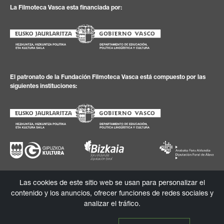
La Filmoteca Vasca esta financiada por:
El patronato de la Fundación Filmoteca Vasca está compuesto por las
siguientes instituciones:
Las cookies de este sitio web se usan para personalizar el
Política de
Textos
Política de
Canal de
contenido y los anuncios, ofrecer funciones de redes sociales y
privacidad
legales
cookies
información
analizar el tráfico.
© 2026 Fundación Filmoteca Vasca