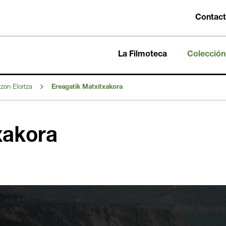
Contac
La Filmoteca
Colección
zon Elortza
Ereagatik Matxitxakora
xakora