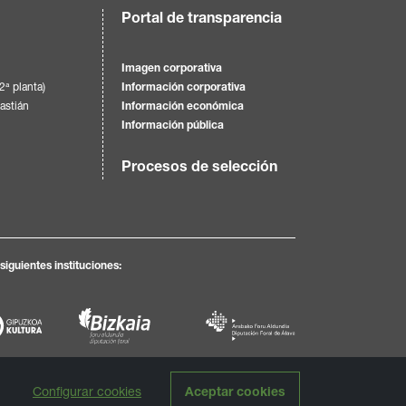
Portal de transparencia
Imagen corporativa
(2ª planta)
Información corporativa
astián
Información económica
Información pública
Procesos de selección
iguientes instituciones:
Configurar cookies
Aceptar cookies
ión
Diseño:
tga.eus
/ Programación:
labarbadelseo.com