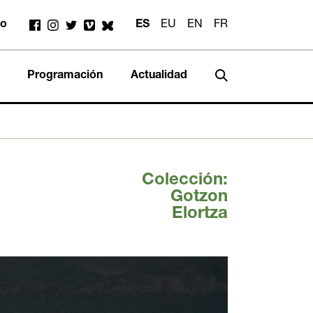
to
ES
EU
EN
FR
Programación
Actualidad
Colección:
Gotzon
Elortza