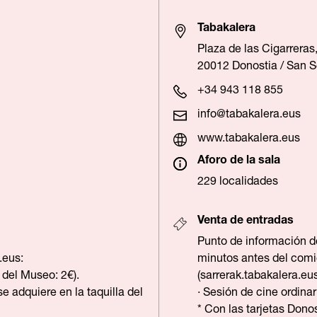
Tabakalera
Plaza de las Cigarreras,
20012 Donostia / San S
+34 943 118 855
info@tabakalera.eus
www.tabakalera.eus
Aforo de la sala
229 localidades
Venta de entradas
Punto de información de
.eus
:
minutos antes del comie
 del Museo: 2€).
(
sarrerak.tabakalera.eu
se adquiere en la taquilla del
· Sesión de cine ordinar
* Con las tarjetas Dono