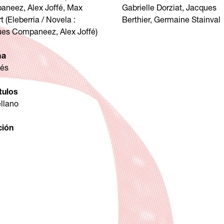
neez, Alex Joffé, Max
Gabrielle Dorziat, Jacques
t (Eleberria / Novela :
Berthier, Germaine Stainval
es Companeez, Alex Joffé)
ma
cés
tulos
llano
ción