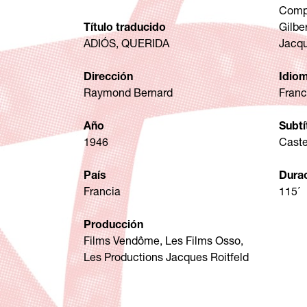
Compa
Título traducido
Gilber
ADIÓS, QUERIDA
Jacqu
Dirección
Idio
Raymond Bernard
Fran
Año
Subtí
1946
Caste
País
Dura
Francia
115´
Producción
Films Vendôme, Les Films Osso,
Les Productions Jacques Roitfeld