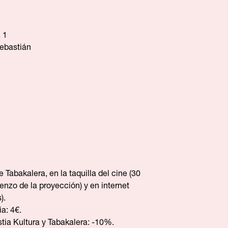
 1
ebastián
 Tabakalera, en la taquilla del cine (30
nzo de la proyección) y en internet
s
).
ia: 4€.
stia Kultura y Tabakalera: -10%.