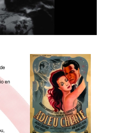
 de
io en
ou,