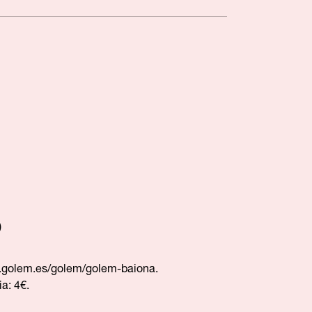
)
golem.es/golem/golem-baiona
.
ia: 4€.