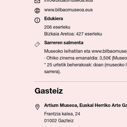
info@bilbaomuseoa.eus
www.bilbaomuseoa.eus
Edukiera
206 eserleku
Bizkaia Aretoa: 427 eserleku
Sarreren salmenta
Museoko leihatilan eta
ww
w.bilbaomuse
· Ohiko zinema emanaldia: 3,50€ (Museo
* 25 urtetik beherakoak: doan (museoko l
sarrera).
Gasteiz
Artium Museoa, Euskal Herriko Arte G
Frantzia kalea, 24
01002 Gazteiz