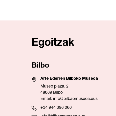
Egoitzak
Bilbo
Arte Ederren Bilboko Museoa
Museo plaza, 2
48009 Bilbo
Email:
info@bilbaomuseoa.eus
+34 944 396 060