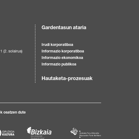
Gardentasun ataria
Irudi korporatiboa
1 (2. solairua)
Informazio korporatiboa
Informazio ekonomikoa
Informazio publikoa
Hautaketa-prozesuak
k osatzen dute