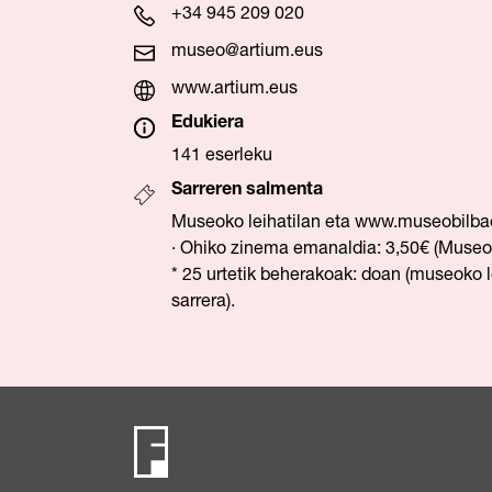
+34 945 209 020
museo@artium.eus
www.artium.eus
Edukiera
141 eserleku
Sarreren salmenta
Museoko leihatilan eta
www.museobilba
· Ohiko zinema emanaldia: 3,50€ (Museoa
* 25 urtetik beherakoak: doan (museoko l
sarrera).