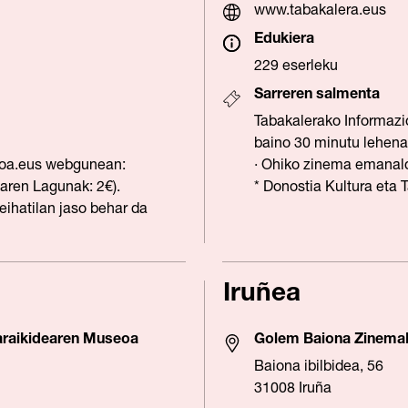
www.tabakalera.eus
Edukiera
229 eserleku
Sarreren salmenta
Tabakalerako Informazio
baino 30 minutu lehenag
oa.eus
webgunean:
· Ohiko zinema emanald
aren Lagunak: 2€).
* Donostia Kultura eta 
eihatilan jaso behar da
Iruñea
araikidearen Museoa
Golem Baiona Zinema
Baiona ibilbidea, 56
31008 Iruña