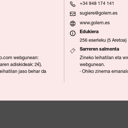
+34 948 174 141
sugiere@golem.es
www.golem.es
Edukiera
256 eserleku (5 Aretoa)
Sarreren salmenta
o.com
webgunean:
Zineko leihatilan eta
ww
ren adiskideak: 2€).
webgunean.
eihatilan jaso behar da
· Ohiko zinema emanald