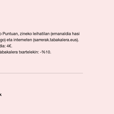
 Puntuan, zineko leihatilan (emanaldia hasi
o) eta interneten (sarrerak.tabakalera.eus).
ia: 4€.
Tabakalera txartelekin: -%10.
k