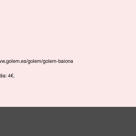
w.golem.es/golem/golem-baiona
ia: 4€.