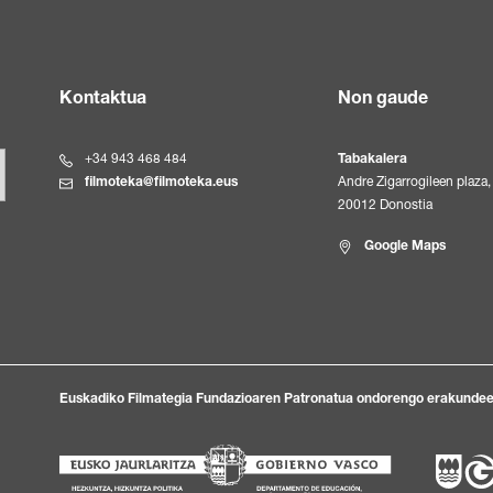
Kontaktua
Non gaude
+34 943 468 484
Tabakalera
filmoteka@filmoteka.eus
Andre Zigarrogileen plaza, 
20012 Donostia
Google Maps
Euskadiko Filmategia Fundazioaren Patronatua ondorengo erakundee