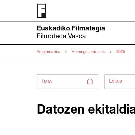
Euskadiko Filmategia
Filmoteca Vasca
Programazioa
Hurrengo jarduerak
2025
Data
Datozen ekitaldi