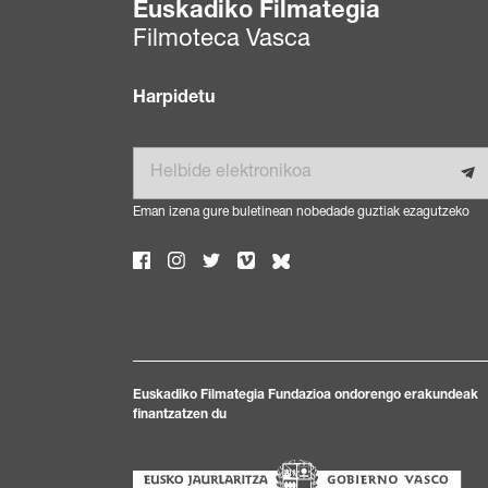
Euskadiko Filmategia
Filmoteca Vasca
Harpidetu
Helbide elektronikoa
Eman izena gure buletinean nobedade guztiak ezagutzeko
Euskadiko Filmategia Fundazioa ondorengo erakundeak
finantzatzen du