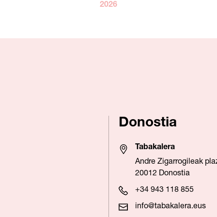
2026
Donostia
Tabakalera
Andre Zigarrogileak pla
20012 Donostia
+34 943 118 855
info@tabakalera.eus