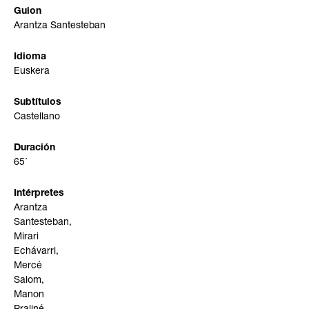
Guion
Arantza Santesteban
Idioma
Euskera
Subtítulos
Castellano
Duración
65´
Intérpretes
Arantza
Santesteban,
Mirari
Echávarri,
Mercé
Salom,
Manon