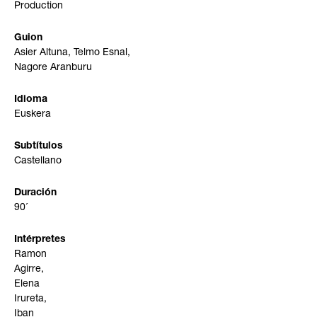
Production
Guion
Asier Altuna, Telmo Esnal,
Nagore Aranburu
Idioma
Euskera
Subtítulos
Castellano
Duración
90´
Intérpretes
Ramon
Agirre,
Elena
Irureta,
Iban