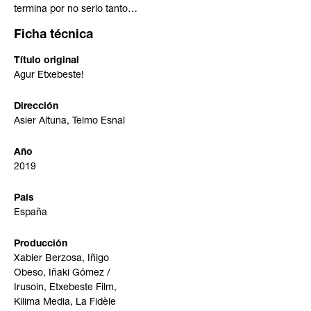
termina por no serlo tanto…
Ficha técnica
Título original
Agur Etxebeste!
Dirección
Asier Altuna, Telmo Esnal
Año
2019
País
España
Producción
Xabier Berzosa, Iñigo
Obeso, Iñaki Gómez /
Irusoin, Etxebeste Film,
Kilima Media, La Fidèle