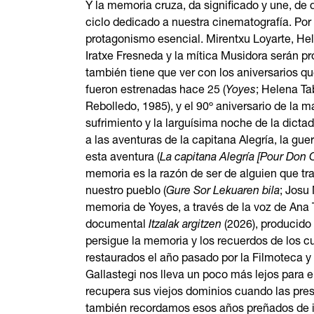
Y la memoria cruza, da significado y une, de
ciclo dedicado a nuestra cinematografía. Por 
protagonismo esencial. Mirentxu Loyarte, Hel
Iratxe Fresneda y la mítica Musidora serán p
también tiene que ver con los aniversarios q
fueron estrenadas hace 25 (
Yoyes
; Helena Ta
Rebolledo, 1985), y el 90º aniversario de la 
sufrimiento y la larguísima noche de la dictad
a las aventuras de la capitana Alegría, la gue
esta aventura (
La capitana Alegría [Pour Don 
memoria es la razón de ser de alguien que tra
nuestro pueblo (
Gure Sor Lekuaren bila
; Josu
memoria de Yoyes, a través de la voz de Ana T
documental
Itzalak argitzen
(2026), producido
persigue la memoria y los recuerdos de los c
restaurados el año pasado por la Filmoteca y
Gallastegi nos lleva un poco más lejos para e
recupera sus viejos dominios cuando las presa
también recordamos esos años preñados de il