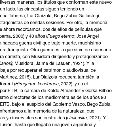
 diversas maneras, los títulos que conforman este nuevo
un lado, las cineastas siguen teniendo un
ena Taberna, Lur Olaizola, Bego Zubia Gallastegi,
rotagonistas de sendas sesiones. Por otro, la memoria
ue ahora recordamos, dos de ellos de películas que
berna, 2000) y 40 años (
Fuego eterno
; José Ángel
malhadada guerra civil que trajo muerte, muchísimo
ura franquista. Otra guerra es la que sirve de escenario
rra carlista, con Musidora dirigiendo y protagonizando
Carlos]
; Musidora, Jaime de Lasuén, 1921). Y la
baja por recuperar el patrimonio audiovisual de
 Martinez, 2015). Lur Olaizola recupera también la
orrent (
Hirugarren koadernoa
, 2022), y en el
 por EITB, la cámara de Koldo Almandoz y Gorka Bilbao
uatro directores de los mediometrajes de los años 80
 EITB, bajo el auspicio del Gobierno Vasco
. Bego Zubia
nfrentarnos a la memoria de la naturaleza, que
s ya inservibles son destruidas (
Urak aske
, 2021). Y
usión, hasta que llegaba una joven argentina y