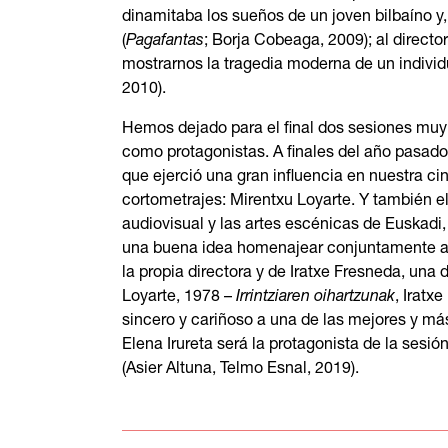
dinamitaba los sueños de un joven bilbaíno y
(
Pagafantas
; Borja Cobeaga, 2009); al directo
mostrarnos la tragedia moderna de un indivi
2010).
Hemos dejado para el final dos sesiones muy
como protagonistas. A finales del año pasado 
que ejerció una gran influencia en nuestra ci
cortometrajes: Mirentxu Loyarte. Y también e
audiovisual y las artes escénicas de Euskadi
una buena idea homenajear conjuntamente a l
la propia directora y de Iratxe Fresneda, una 
Loyarte, 1978 –
Irrintziaren oihartzunak
, Iratx
sincero y cariñoso a una de las mejores y más 
Elena Irureta será la protagonista de la sesió
(Asier Altuna, Telmo Esnal, 2019).