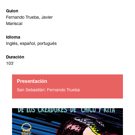
Guion
Fernando Trueba, Javier
Mariscal
Idioma
Inglés, español, portugués
Duración
103´
Presentación
San Sebastián: Fernando Trueba