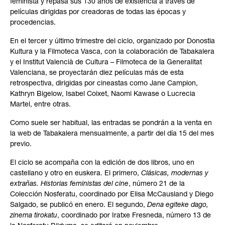
feminista y repasa sus 130 años de existencia a través de
películas dirigidas por creadoras de todas las épocas y
procedencias.
En el tercer y último trimestre del ciclo, organizado por Donostia
Kultura y la Filmoteca Vasca, con la colaboración de Tabakalera
y el Institut Valencià de Cultura – Filmoteca de la Generalitat
Valenciana, se proyectarán diez películas más de esta
retrospectiva, dirigidas por cineastas como Jane Campion,
Kathryn Bigelow, Isabel Coixet, Naomi Kawase o Lucrecia
Martel, entre otras.
Como suele ser habitual, las entradas se pondrán a la venta en
la web de Tabakalera mensualmente, a partir del día 15 del mes
previo.
El ciclo se acompaña con la edición de dos libros, uno en
castellano y otro en euskera. El primero,
Clásicas, modernas y
extrañas. Historias feministas del cine
, número 21 de la
Colección Nosferatu, coordinado por Elisa McCausland y Diego
Salgado, se publicó en enero. El segundo,
Dena egiteke dago,
zinema tirokatu
, coordinado por Iratxe Fresneda, número 13 de