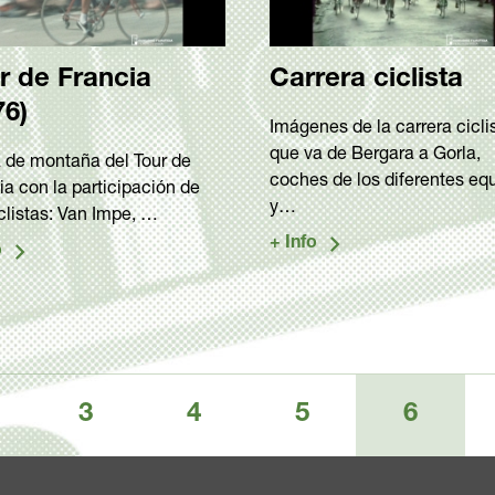
r de Francia
Carrera ciclista
76)
Imágenes de la carrera cicli
que va de Bergara a Gorla,
 de montaña del Tour de
coches de los diferentes eq
ia con la participación de
y…
iclistas: Van Impe, …
3
4
5
6