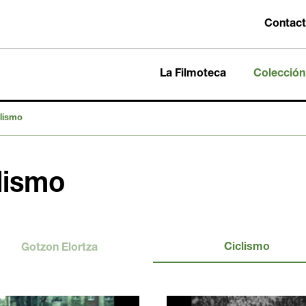
Contac
La Filmoteca
Colección
lismo
lismo
Ciclismo
Gotzon Elortza