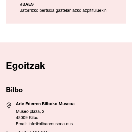
JBAES
Jatorrizko bertsioa gaztelaniazko azpitituluekin
Egoitzak
Bilbo
Arte Ederren Bilboko Museoa
Museo plaza, 2
48009 Bilbo
Email:
info@bilbaomuseoa.eus