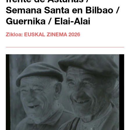
frente de Asturias /
Semana Santa en Bilbao /
Guernika / Elai-Alai
Zikloa:
EUSKAL ZINEMA 2026