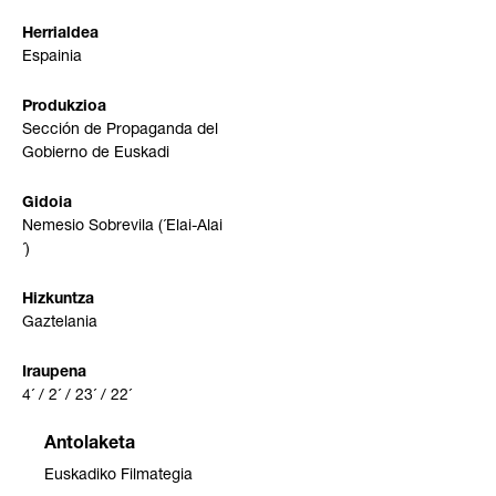
Herrialdea
Espainia
Produkzioa
Sección de Propaganda del
Gobierno de Euskadi
Gidoia
Nemesio Sobrevila (´Elai-Alai
´)
Hizkuntza
Gaztelania
Iraupena
4´ / 2´ / 23´ / 22´
Antolaketa
Euskadiko Filmategia