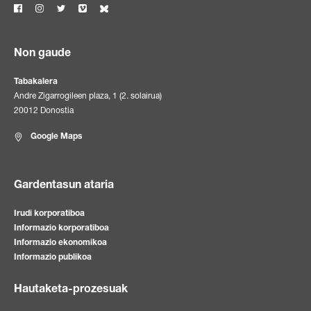
Non gaude
Tabakalera
Andre Zigarrogileen plaza, 1 (2. solairua)
20012 Donostia
Google Maps
Gardentasun ataria
Irudi korporatiboa
Informazio korporatiboa
Informazio ekonomikoa
Informazio publikoa
Hautaketa-prozesuak