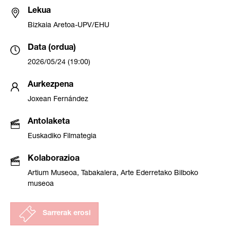
Lekua
Bizkaia Aretoa-UPV/EHU
Data (ordua)
2026/05/24 (19:00)
Aurkezpena
Joxean Fernández
Antolaketa
Euskadiko Filmategia
Kolaborazioa
Artium Museoa, Tabakalera, Arte Ederretako Bilboko
museoa
Sarrerak erosi