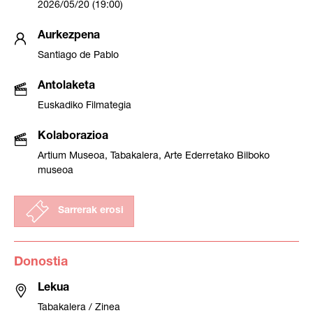
2026/05/20 (19:00)
Aurkezpena
Santiago de Pablo
Antolaketa
Euskadiko Filmategia
Kolaborazioa
Artium Museoa, Tabakalera, Arte Ederretako Bilboko
museoa
Sarrerak erosi
Donostia
Lekua
Tabakalera / Zinea