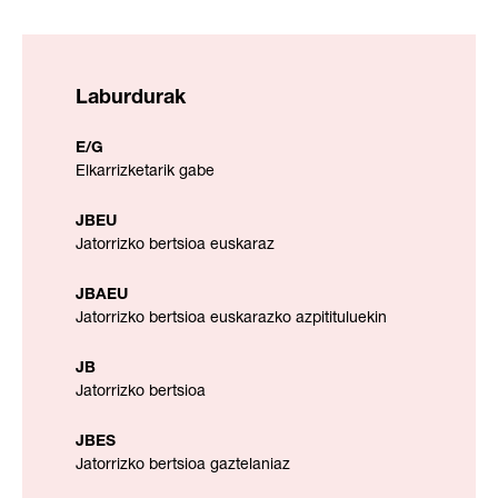
Laburdurak
E/G
Elkarrizketarik gabe
JBEU
Jatorrizko bertsioa euskaraz
JBAEU
Jatorrizko bertsioa euskarazko azpitituluekin
JB
Jatorrizko bertsioa
JBES
Jatorrizko bertsioa gaztelaniaz