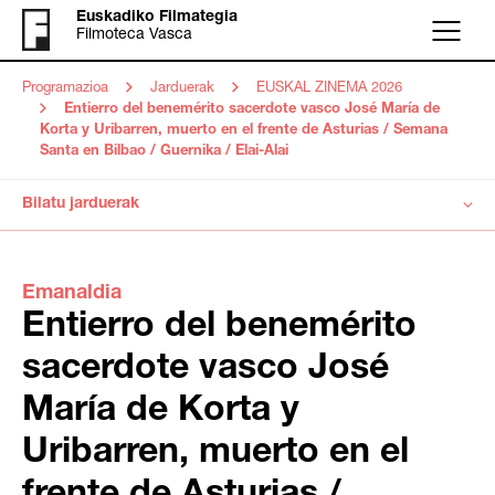
Euskadiko Filmategia
Filmoteca Vasca
Menu
Programazioa
Jarduerak
EUSKAL ZINEMA 2026
Entierro del benemérito sacerdote vasco José María de
Korta y Uribarren, muerto en el frente de Asturias / Semana
Santa en Bilbao / Guernika / Elai-Alai
Bilatu jarduerak
Emanaldia
Entierro del benemérito
sacerdote vasco José
María de Korta y
Uribarren, muerto en el