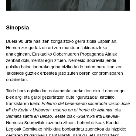
Sinopsia
Duela 90 urte hasi zen zorigaiztoko gerra zibila Espainian.
Hemen zer gertatzen ari zen munduari jakinarazteko
ahaleginean, Euskadiko Gobernuaren Propaganda Atalak
zenbait dokumental egin zituen. Nemesio Sobrevila jende
gutxiko baina lanerako grina biziko talde baten buru izan zen.
Taldekide guztiek erbestea jaso zuten beren konpromisoaren
ordainetan.
Talde hark eginiko lau dokumental aurkezten dira. Lehenengo
biek argi eta garbi gezurtatzen dute “gurutzada” katoliko
frankistaren ideia:
Entierro del benemérito sacerdote vasco José
Mª de Korta y Uribarren, muerto en el frente de Asturias
, eta
Semana santa en Bilbao
. Beste biak -
Guernika
eta
Elai-Alai
-
Nemesio Sobrevilak zuzendu zituen. Lehenbizikoak Kondor
Legioak Gernikako hiribildua bonbardatu zuenekoa du hizpide;