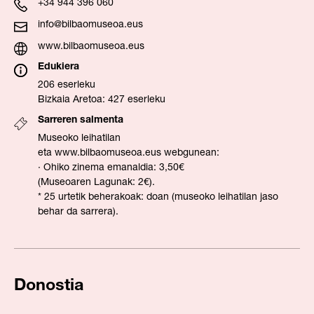
+34 944 396 060
info@bilbaomuseoa.eus
www.bilbaomuseoa.eus
Edukiera
206 eserleku
Bizkaia Aretoa: 427 eserleku
Sarreren salmenta
Museoko leihatilan
eta
ww
w.bilbaomuseoa.eus
webgunean:
· Ohiko zinema emanaldia: 3,50€
(Museoaren Lagunak: 2€).
* 25 urtetik beherakoak: doan (museoko leihatilan jaso
behar da sarrera).
Donostia