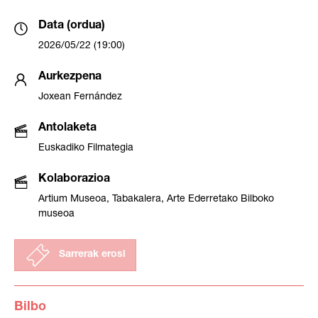
Data (ordua)
2026/05/22 (19:00)
Aurkezpena
Joxean Fernández
Antolaketa
Euskadiko Filmategia
Kolaborazioa
Artium Museoa, Tabakalera, Arte Ederretako Bilboko
museoa
Sarrerak erosi
Bilbo