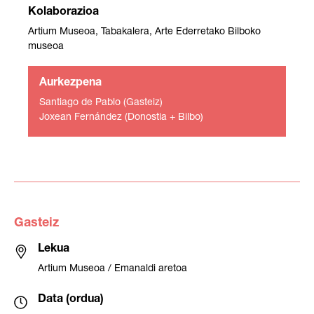
Kolaborazioa
Artium Museoa, Tabakalera, Arte Ederretako Bilboko
museoa
Aurkezpena
Santiago de Pablo (Gasteiz)
Joxean Fernández (Donostia + Bilbo)
Gasteiz
Lekua
Artium Museoa / Emanaldi aretoa
Data (ordua)