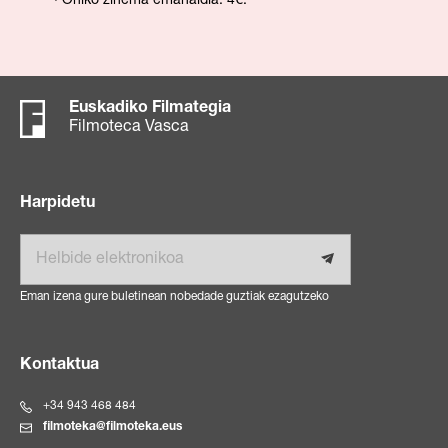
· Ohiko zinema emanaldia: 4€.
Euskadiko Filmategia
Filmoteca Vasca
Harpidetu
Helbide elektronikoa
Eman izena gure buletinean nobedade guztiak ezagutzeko
Kontaktua
+34 943 468 484
filmoteka@filmoteka.eus