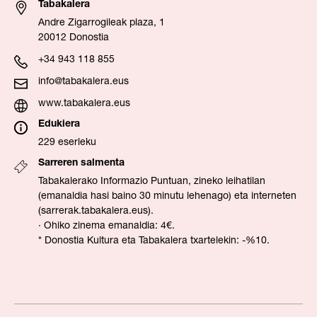
Tabakalera
Andre Zigarrogileak plaza, 1
20012 Donostia
+34 943 118 855
info@tabakalera.eus
www.tabakalera.eus
Edukiera
229 eserleku
Sarreren salmenta
Tabakalerako Informazio Puntuan, zineko leihatilan
(emanaldia hasi baino 30 minutu lehenago) eta interneten
(sarrerak.tabakalera.eus).
· Ohiko zinema emanaldia: 4€.
* Donostia Kultura eta Tabakalera txartelekin: -%10.