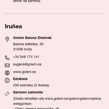
behar da sarrera).
Iruñea
Golem Baiona Zinemak
Baiona ibilbidea, 56
31008 Iruña
+34 948 174 141
sugiere@golem.es
www.golem.es
Edukiera
256 eserleku (5 Aretoa)
Sarreren salmenta
Zineko leihatilan eta
www.golem.es/golem/golem-baiona
webgunean.