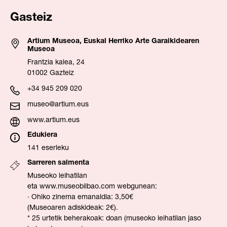
Gasteiz
Artium Museoa, Euskal Herriko Arte Garaikidearen
Museoa
Frantzia kalea, 24
01002 Gazteiz
+34 945 209 020
museo@artium.eus
www.artium.eus
Edukiera
141 eserleku
Sarreren salmenta
Museoko leihatilan
eta
www.museobilbao.com
webgunean:
· Ohiko zinema emanaldia: 3,50€
(Museoaren adiskideak: 2€).
* 25 urtetik beherakoak: doan (museoko leihatilan jaso