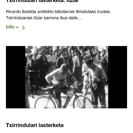
Txirrindulari lasterketa. Itziar
Ricardo Bastida arkitekto bilbotarrak filmatutako irudiak.
Txirrindulariak Itziar barrena ikus daite…
Txirrindulari lasterketa