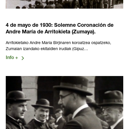
4 de mayo de 1930: Solemne Coronación de
Andre María de Arritokieta (Zumaya).
Arritokietako Andre Maria Birjinaren koroatzea ospatzeko,
Zumaian izandako ekitaldien irudiak (Gipuz…