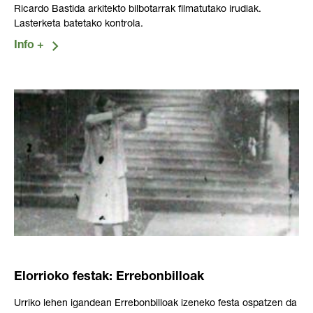
Ricardo Bastida arkitekto bilbotarrak filmatutako irudiak.
Lasterketa batetako kontrola.
Elorrioko festak: Errebonbilloak
Urriko lehen igandean Errebonbilloak izeneko festa ospatzen da