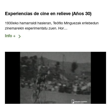
Experiencias de cine en relieve (Años 30)
1930eko hamarraldi hasieran, Teófilo Minguezak erliebedun
zinemarekin esperimentatu zuen. Hor…