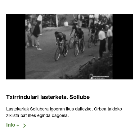
Txirrindulari lasterketa. Sollube
Lastekariak Sollubera igoeran ikus daitezke, Orbea taldeko
ziklista bat ihes eginda dagoela.