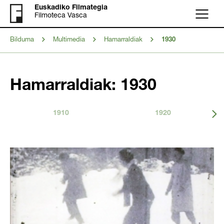
Euskadiko Filmategia
Filmoteca Vasca
Menu
Bilduma
Multimedia
Hamarraldiak
1930
Hamarraldiak: 1930
1910
1920