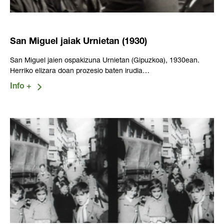
San Miguel jaiak Urnietan (1930)
San Miguel jaien ospakizuna Urnietan (Gipuzkoa), 1930ean.
Herriko elizara doan prozesio baten irudia…