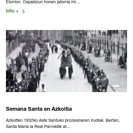
Elorrion. Ospakizun honen jatorria mi…
Semana Santa en Azkoitia
Azkoitiko 1932ko Aste Santuko prozesioaren irudiak. Bertan,
Santa María la Real Parrokitik at…