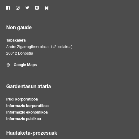
Non gaude
Tabakalera
Andre Zigarrogileen plaza, 1 (2. solairua)
20012 Donostia
Google Maps
Gardentasun ataria
Irudi korporatiboa
Informazio korporatiboa
Informazio ekonomikoa
Informazio publikoa
Hautaketa-prozesuak