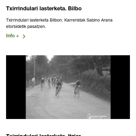
Txirrindulari lasterketa. Bilbo
Txirrindulari lasterketa Bilbon. Karreristak Sabino Arana
etorbidetik pasatzen.