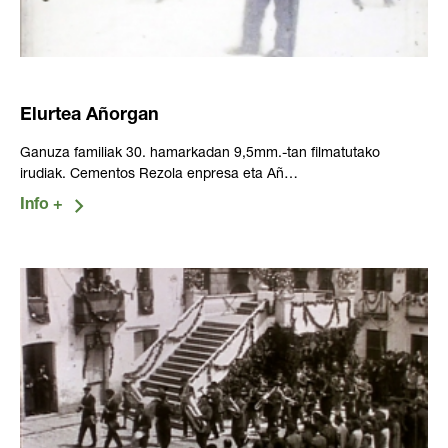
Elurtea Añorgan
Ganuza familiak 30. hamarkadan 9,5mm.-tan filmatutako
irudiak. Cementos Rezola enpresa eta Añ…