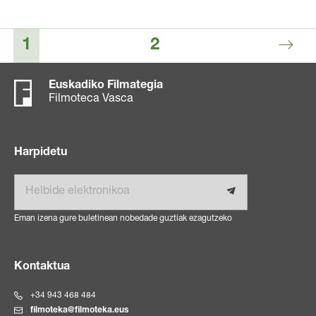
1
2
Euskadiko Filmategia
Filmoteca Vasca
Harpidetu
Helbide elektronikoa
Eman izena gure buletinean nobedade guztiak ezagutzeko
Kontaktua
+34 943 468 484
filmoteka@filmoteka.eus